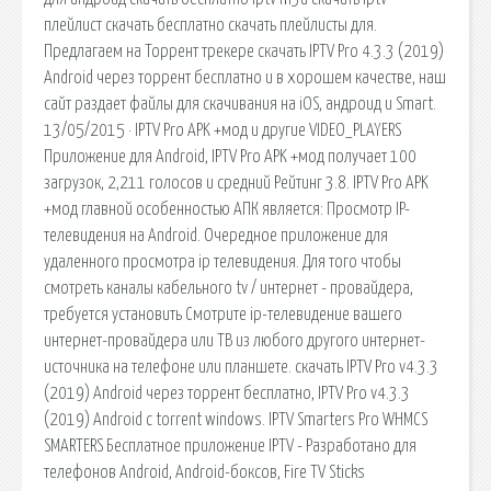
плейлист скачать бесплатно скачать плейлисты для.
Предлагаем на Торрент трекере скачать IPTV Pro 4.3.3 (2019)
Android через торрент бесплатно и в хорошем качестве, наш
сайт раздает файлы для скачивания на iOS, андроид и Smart.
13/05/2015 · IPTV Pro APK +мод и другие VIDEO_PLAYERS
Приложение для Android, IPTV Pro APK +мод получает 100
загрузок, 2,211 голосов и средний Рейтинг 3.8. IPTV Pro APK
+мод главной особенностью АПК является: Просмотр IP-
телевидения на Android. Очередное приложение для
удаленного просмотра ip телевидения. Для того чтобы
смотреть каналы кабельного tv / интернет - провайдера,
требуется установить Смотрите ip-телевидение вашего
интернет-провайдера или ТВ из любого другого интернет-
источника на телефоне или планшете. скачать IPTV Pro v4.3.3
(2019) Android через торрент бесплатно, IPTV Pro v4.3.3
(2019) Android с torrent windows. IPTV Smarters Pro WHMCS
SMARTERS Бесплатное приложение IPTV - Разработано для
телефонов Android, Android-боксов, Fire TV Sticks