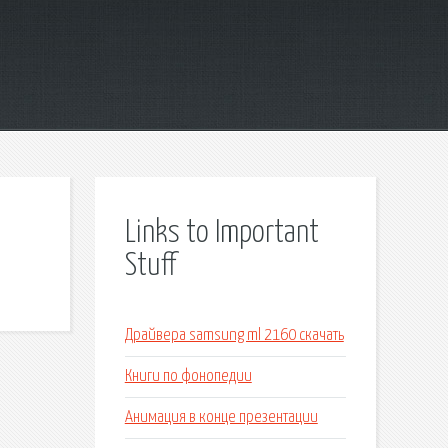
Links to Important
Stuff
Драйвера samsung ml 2160 скачать
Книги по фонопедии
Анимация в конце презентации