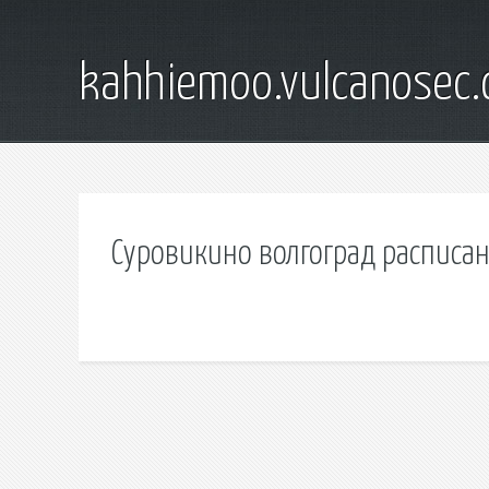
kahhiemoo.vulcanosec
Суровикино волгоград расписан