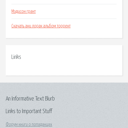
Мэдисон грант
Скачать ани лорак альбом торрент
Links
An Informative Text Blurb
Links to Important Stuff
Форум книги о попаданцах