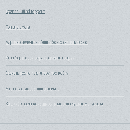
Крапленый hd торрент
Топ игр охота
Адриано челентано бинго бонго скачать песню
Игра береговая охрана скачать торрент
Скачать песню под гитару про войну
Азъ послесловие книга скачать
Закаляйся если хочешь быть здоров слушать минусовка