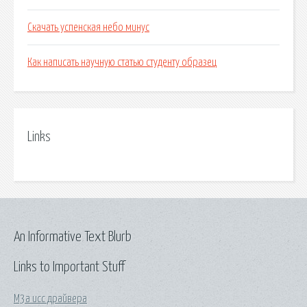
Скачать успенская небо минус
Как написать научную статью студенту образец
Links
An Informative Text Blurb
Links to Important Stuff
M3a ucc драйвера