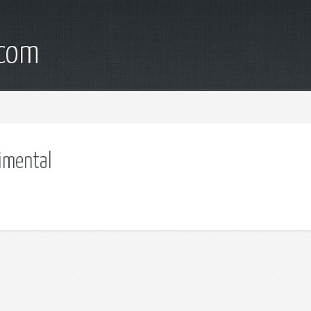
.com
imental