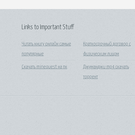
Links to Important Stuff
Читать книгу онлайн самые
Краткосрочный договор с
популярные
физическим лицом
Скачать minequest на пк
Джуманджи mp4 скачать
торрент