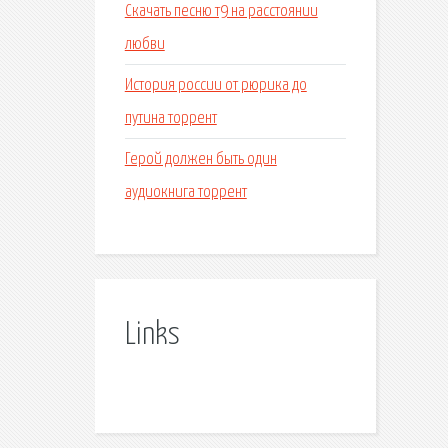
Скачать песню т9 на расстоянии
любви
История россии от рюрика до
путина торрент
Герой должен быть один
аудиокнига торрент
Links