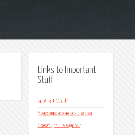
Links to Important
Stuff
Spotlight 11 pdf
Минусовка это не сон агапова
Скачать jcs2 на андроид