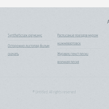
A
Syntheticsax oig минус
Расписание поездов муром
нижневартовск
Осторожно листопад фильм
скачать
Журавли текст песни
военная песня
© Untitled. All rights reserved.