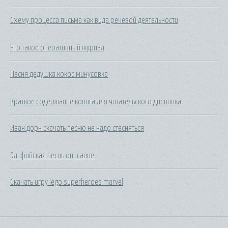
Схему процесса письма как вида речевой деятельности
Что такое оперативный журнал
Песня дедушка кокос минусовка
Краткое содержание коняга для читательского дневника
Иван дорн скачать песню не надо стесняться
Эльфийская песнь описание
Скачать игру lego superheroes marvel