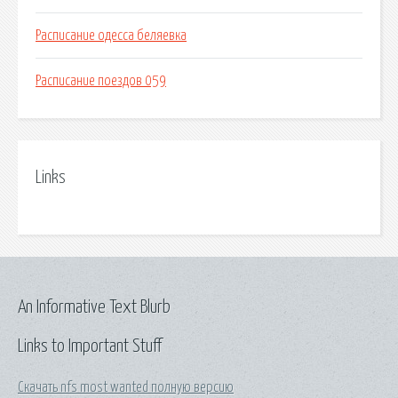
Расписание одесса беляевка
Расписание поездов 059
Links
An Informative Text Blurb
Links to Important Stuff
Скачать nfs most wanted полную версию