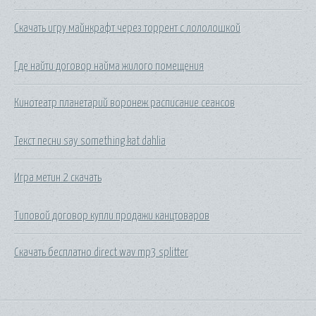
Скачать игру майнкрафт через торрент с лололошкой
Где найти договор найма жилого помещения
Кинотеатр планетарий воронеж расписание сеансов
Текст песни say something kat dahlia
Игра метин 2 скачать
Типовой договор купли продажи канцтоваров
Скачать бесплатно direct wav mp3 splitter