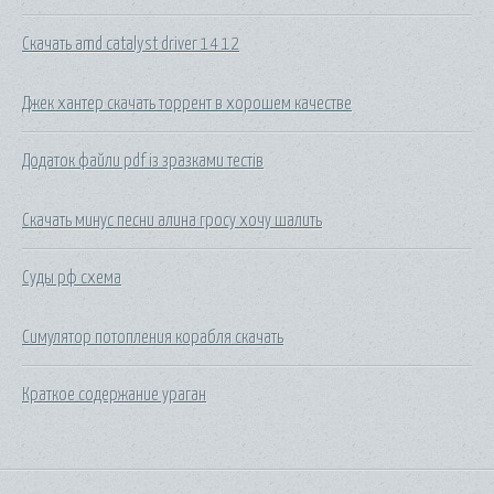
Скачать amd catalyst driver 14 12
Джек хантер скачать торрент в хорошем качестве
Додаток файли pdf із зразками тестів
Скачать минус песни алина гросу хочу шалить
Суды рф схема
Симулятор потопления корабля скачать
Краткое содержание ураган