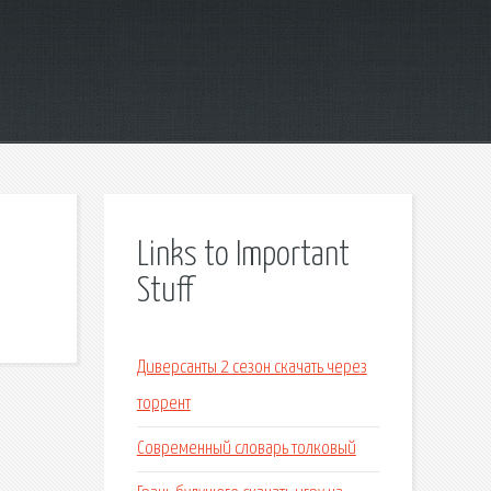
Links to Important
Stuff
Диверсанты 2 сезон скачать через
торрент
Современный словарь толковый