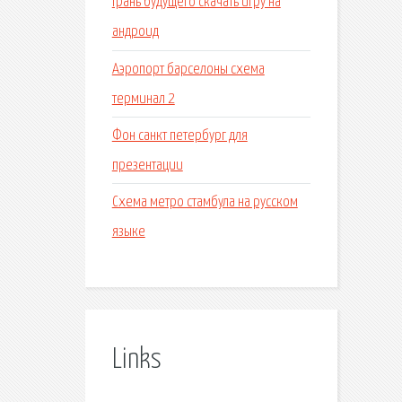
Грань будущего скачать игру на
андроид
Аэропорт барселоны схема
терминал 2
Фон санкт петербург для
презентации
Схема метро стамбула на русском
языке
Links