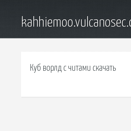
kahhiemoo.vulcanosec
Куб ворлд с читами скачать