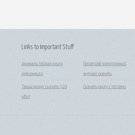
Links to Important Stuff
Аномалы тайная книга
Параграф электронный
аудиокнига
журнал скачать
Танцы минус скачать 320
Скачать книгу с тестами
кбит