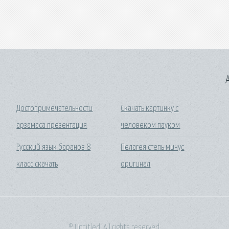
A
Достопримечательности
Скачать картинку с
арзамаса презентация
человеком пауком
Русский язык баранов 8
Пелагея степь минус
класс скачать
оригинал
© Untitled. All rights reserved.