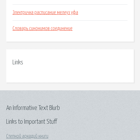
Электричка расписание мелеуз уфа
Словарь синонимов соединение
Links
An Informative Text Blurb
Links to Important Stuff
Степной аркадий книги