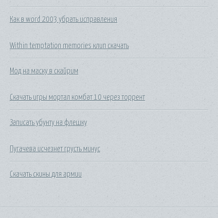
Как в word 2003 убрать исправления
Within temptation memories клип скачать
Мод на маску в скайрим
Скачать игры мортал комбат 10 через торрент
Записать убунту на флешку
Пугачева исчезнет грусть минус
Скачать скины для армии