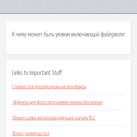
К чему может быть уязвим включающий файерволл
Links to Important Stuff
Сталкер зов припяти моды на артефакты
Эффекты для фото программа скачать бесплатно
Дэниел силва английская девушка скачать fb2
Флаги размеры гост