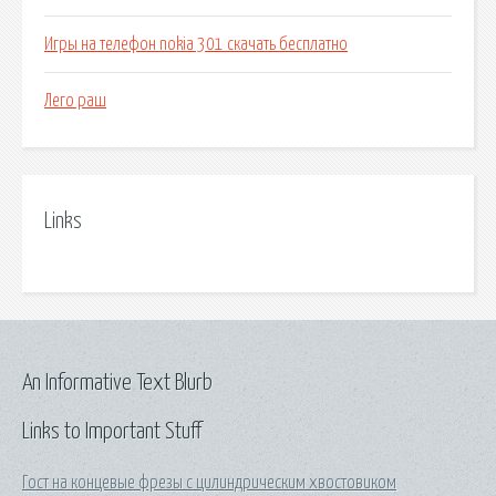
Игры на телефон nokia 301 скачать бесплатно
Лего раш
Links
An Informative Text Blurb
Links to Important Stuff
Гост на концевые фрезы с цилиндрическим хвостовиком