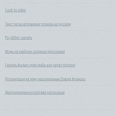
Coub to video
Текст песни вторжение титанов на русском
Psi jabber скачать
Моды на скайрим создание персонажа
Скачать фильм супер майк ххл через торрент
Презентация на тему национальные блюда франции
Днепродзержинск полтава расписание