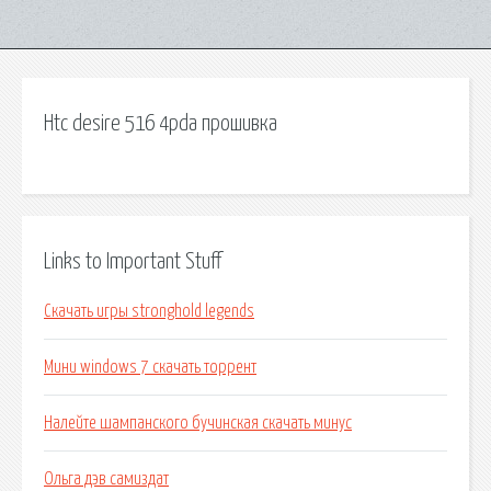
Htc desire 516 4pda прошивка
Links to Important Stuff
Скачать игры stronghold legends
Мини windows 7 скачать торрент
Налейте шампанского бучинская скачать минус
Ольга дэв самиздат