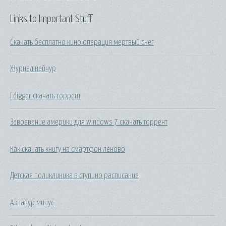
Links to Important Stuff
Скачать бесплатно кино операция мертвый снег
Журнал нейчур
I digger скачать торрент
Завоевание америки для windows 7 скачать торрент
Как скачать книгу на смартфон леново
Детская поликлиника в ступино расписание
Азнавур минус