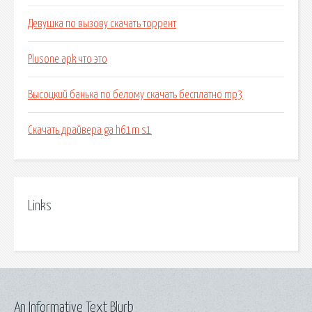
Девушка по вызову скачать торрент
Plusone apk что это
Высоцкий банька по белому скачать бесплатно mp3
Скачать драйвера ga h61m s1
Links
An Informative Text Blurb