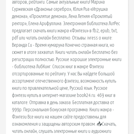
авторов, рейтинги. Самые актуальные книги! Марина
Суржевская «Драконье серебро», Юлия Риа «Игрушка
демона», «Проклятие демона», Лена Летняя «Проклятый
ректор», Елена Арифуллина. Электронная библиотека ЛитРес
предлагает скачать книги жанра «Фэнтези» в fb2, epub, txt,
pdf или читать онлайн бесплатно. Отзывы: ivress о книге:
Веранда Си - Время кумаруна Конечно странная книга, но
сюжет в итоге захватил. Книги читать онлайн бесплатно без
регистрации полностью. Русские хорошие электронные книги
- библиотека ЛибКинг. Список книг в жанре Фэнтези
отсортированные по рейтингу. У нас Вы найдете большой
ассортимент отечественного фэнтези, возможность купить
книги по привлекательной цене, Русский язык. Русское
фэнтези купить в интернет-магазине book24.ru. 469 книг в
каталоге. Отправка в день заказа. Бесплатная доставка от
999р. Персональная бонусная программа. Книги жанра -
Фэнтези Все книги на нашем сайте предоставены для
ознакомления и защищены авторским правом. 📥Скачать,
читать онлайн, слушать электронные книги и аудиокниги