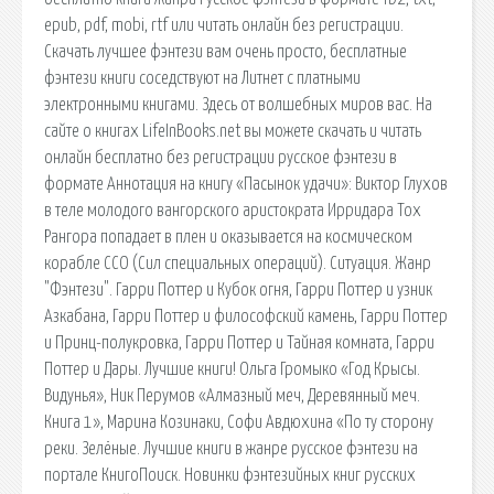
epub, pdf, mobi, rtf или читать онлайн без регистрации.
Скачать лучшее фэнтези вам очень просто, бесплатные
фэнтези книги соседствуют на Литнет с платными
электронными книгами. Здесь от волшебных миров вас. На
сайте о книгах LifeInBooks.net вы можете скачать и читать
онлайн бесплатно без регистрации русское фэнтези в
формате Аннотация на книгу «Пасынок удачи»: Виктор Глухов
в теле молодого вангорского аристократа Ирридара Тох
Рангора попадает в плен и оказывается на космическом
корабле ССО (Сил специальных операций). Ситуация. Жанр
"Фэнтези". Гарри Поттер и Кубок огня, Гарри Поттер и узник
Азкабана, Гарри Поттер и философский камень, Гарри Поттер
и Принц-полукровка, Гарри Поттер и Тайная комната, Гарри
Поттер и Дары. Лучшие книги! Ольга Громыко «Год Крысы.
Видунья», Ник Перумов «Алмазный меч, Деревянный меч.
Книга 1», Марина Козинаки, Софи Авдюхина «По ту сторону
реки. Зелёные. Лучшие книги в жанре русское фэнтези на
портале КнигоПоиск. Новинки фэнтезийных книг русских