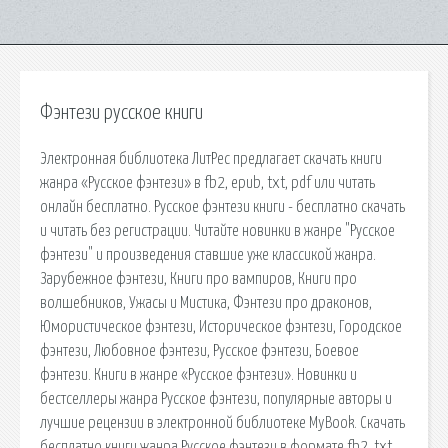
Фэнтези русское книги
Электронная библиотека ЛитРес предлагает скачать книги
жанра «Русское фэнтези» в fb2, epub, txt, pdf или читать
онлайн бесплатно. Русское фэнтези книги - бесплатно скачать
и читать без регистрации. Читайте новинки в жанре "Русское
фэнтези" и произведения ставшие уже классикой жанра.
Зарубежное фэнтези, Книги про вампиров, Книги про
волшебников, Ужасы и Мистика, Фэнтези про драконов,
Юмористическое фэнтези, Историческое фэнтези, Городское
фэнтези, Любовное фэнтези, Русское фэнтези, Боевое
фэнтези. Книги в жанре «Русское фэнтези». Новинки и
бестселлеры жанра Русское фэнтези, популярные авторы и
лучшие рецензии в электронной библиотеке MyBook. Скачать
бесплатно книги жанра Русское фэнтези в формате fb2, txt,