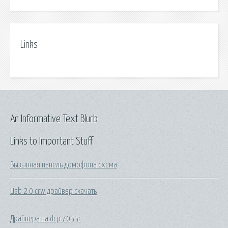
Links
An Informative Text Blurb
Links to Important Stuff
Вызывная панель домофона схема
Usb 2 0 crw драйвер скачать
Драйвера на dcp 7055r