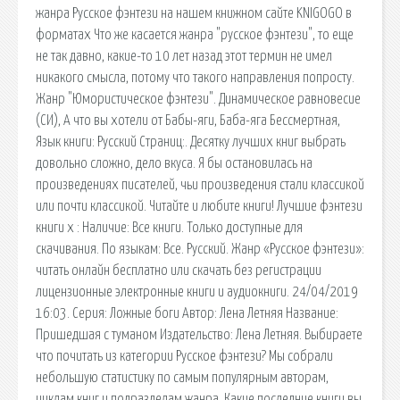
жанра Русское фэнтези на нашем книжном сайте KNIGOGO в
форматах Что же касается жанра "русское фэнтези", то еще
не так давно, какие-то 10 лет назад этот термин не имел
никакого смысла, потому что такого направления попросту.
Жанр "Юмористическое фэнтези". Динамическое равновесие
(СИ), А что вы хотели от Бабы-яги, Баба-яга Бессмертная,
Язык книги: Русский Страниц:. Десятку лучших книг выбрать
довольно сложно, дело вкуса. Я бы остановилась на
произведениях писателей, чьи произведения стали классикой
или почти классикой. Читайте и любите книги! Лучшие фэнтези
книги x : Наличие: Все книги. Только доступные для
скачивания. По языкам: Все. Русский. Жанр «Русское фэнтези»:
читать онлайн бесплатно или скачать без регистрации
лицензионные электронные книги и аудиокниги. 24/04/2019
16:03. Серия: Ложные боги Автор: Лена Летняя Название:
Пришедшая с туманом Издательство: Лена Летняя. Выбираете
что почитать из категории Русское фэнтези? Мы собрали
небольшую статистику по самым популярным авторам,
циклам книг и подразделам жанра. Какие последние книги вы