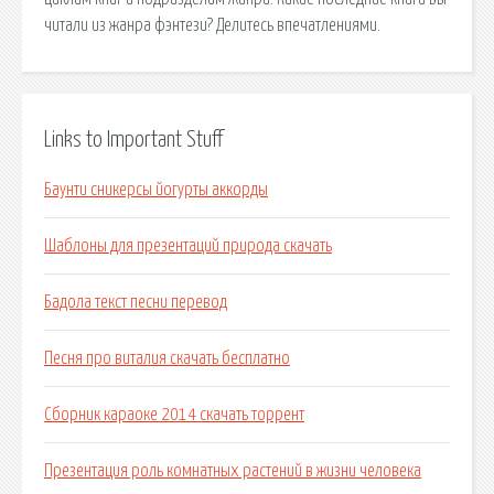
читали из жанра фэнтези? Делитесь впечатлениями.
Links to Important Stuff
Баунти сникерсы йогурты аккорды
Шаблоны для презентаций природа скачать
Бадола текст песни перевод
Песня про виталия скачать бесплатно
Сборник караоке 2014 скачать торрент
Презентация роль комнатных растений в жизни человека