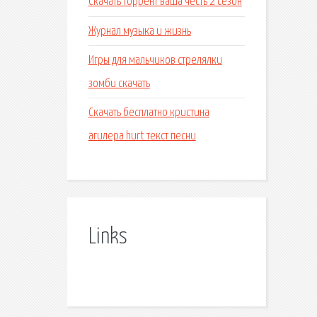
Скачать торрент ваша честь 2 сезон
Журнал музыка и жизнь
Игры для мальчиков стрелялки
зомби скачать
Скачать бесплатно кристина
агилера hurt текст песни
Links