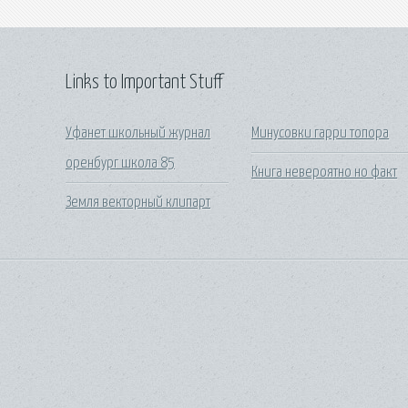
Links to Important Stuff
Уфанет школьный журнал
Минусовки гарри топора
оренбург школа 85
Книга невероятно но факт
Земля векторный клипарт