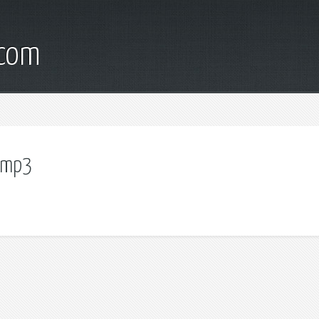
.com
 mp3