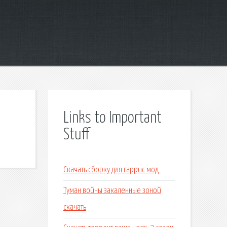
Links to Important
Stuff
Скачать сборку для гаррис мод
Туман войны закаленные зоной
скачать