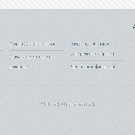
A
Музыка 12 стульев скачать
Заявление об отзыве
доверенности образец
Скачать семья фильм о
кадырове
Чем открыть файлы xml
© Untitled. All rights reserved.