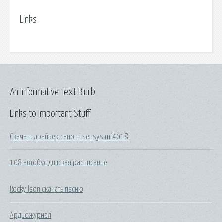
Links
An Informative Text Blurb
Links to Important Stuff
Скачать драйвер canon i sensys mf4018
108 автобус динская расписание
Rocky leon скачать песню
Ардис журнал