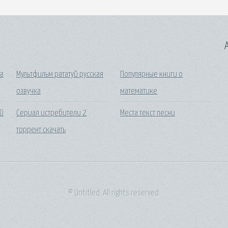
A
на
Мультфильм рататуй русская
Популярные книги о
озвучка
математике
й
Сериал истребители 2
Места текст песни
торрент скачать
© Untitled. All rights reserved.