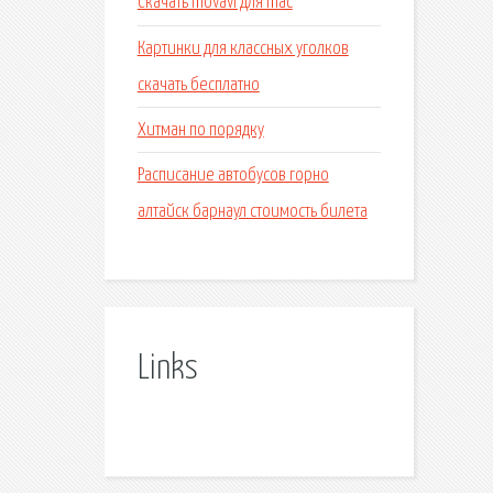
Скачать movavi для mac
Картинки для классных уголков
скачать бесплатно
Хитман по порядку
Расписание автобусов горно
алтайск барнаул стоимость билета
Links