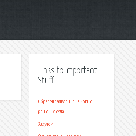
Links to Important
Stuff
Образец заявления на копию
решения суда
Зарулем