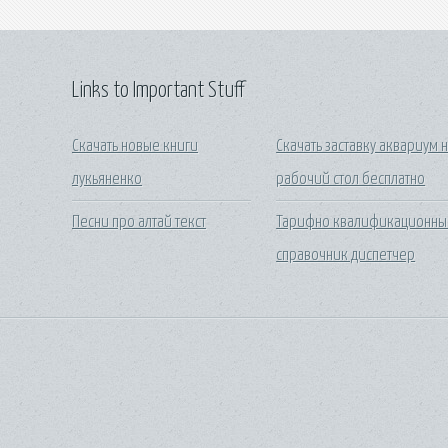
Links to Important Stuff
Скачать новые книги
Скачать заставку аквариум 
лукьяненко
рабочий стол бесплатно
Песни про алтай текст
Тарифно квалификационны
справочник диспетчер