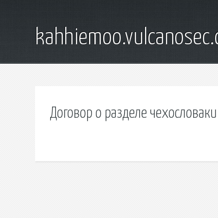
kahhiemoo.vulcanosec
Договор о разделе чехословак