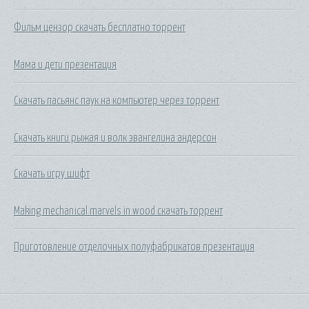
Фильм цензор скачать бесплатно торрент
Мама и дети презентация
Скачать пасьянс паук на компьютер через торрент
Скачать книги рыжая и волк эвангелина андерсон
Скачать игру шифт
Making mechanical marvels in wood скачать торрент
Приготовление отделочных полуфабрикатов презентация