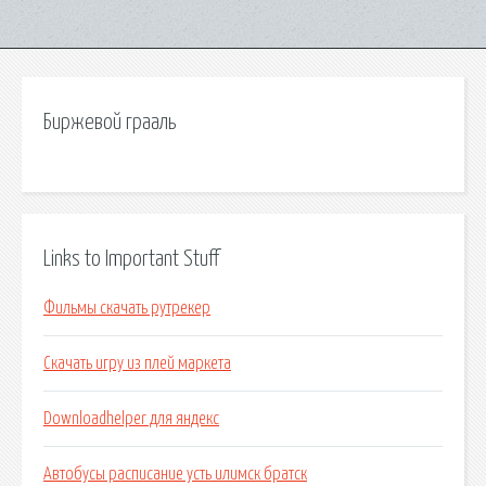
Биржевой грааль
Links to Important Stuff
Фильмы скачать рутрекер
Скачать игру из плей маркета
Downloadhelper для яндекс
Автобусы расписание усть илимск братск